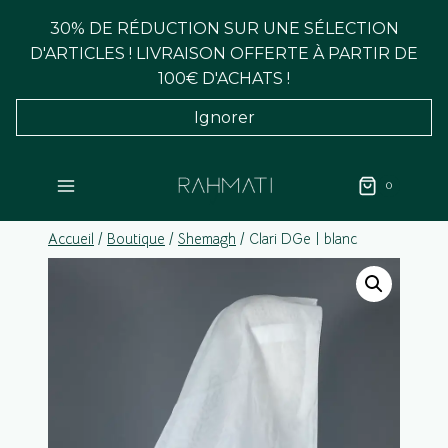
Aller
30% DE RÉDUCTION SUR UNE SÉLECTION
au
D'ARTICLES ! LIVRAISON OFFERTE À PARTIR DE
contenu
100€ D'ACHATS !
Ignorer
0
Accueil
/
Boutique
/
Shemagh
/
Clari DGe | blanc