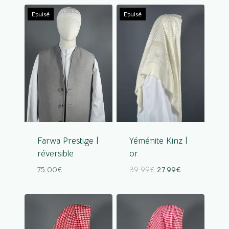
Epuisé
Epuisé
Farwa Prestige |
Yéménite Kinz |
réversible
or
75.00
€
39.99
€
27.99
€