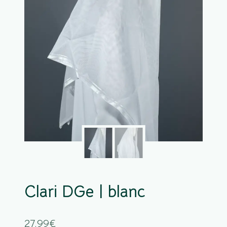
Clari DGe | blanc
27.99
€