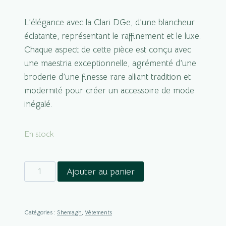
L’élégance avec la Clari DGe, d’une blancheur
éclatante, représentant le raffinement et le luxe.
Chaque aspect de cette pièce est conçu avec
une maestria exceptionnelle, agrémenté d’une
broderie d’une finesse rare alliant tradition et
modernité pour créer un accessoire de mode
inégalé.
En stock
quantité
Ajouter au panier
de
Clari
DGe
Catégories :
Shemagh
,
Vêtements
|