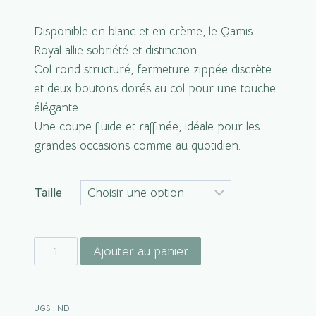
Disponible en blanc et en crème, le Qamis
Royal allie sobriété et distinction.
Col rond structuré, fermeture zippée discrète
et deux boutons dorés au col pour une touche
élégante.
Une coupe fluide et raffinée, idéale pour les
grandes occasions comme au quotidien.
Taille
quantité
Ajouter au panier
de
Qamis
Royal
UGS :
ND