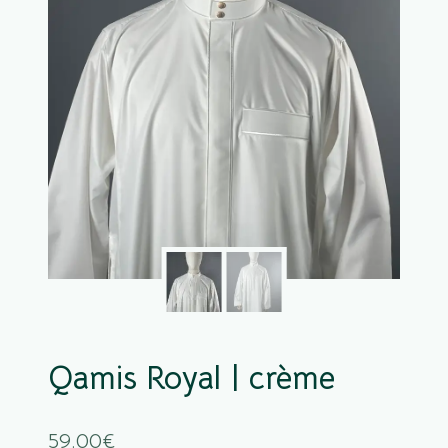
Qamis Royal | crème
59.00
€