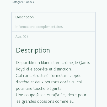
|
Catégorie :
Qamis
crème
Description
Informations complémentaires
Avis (0)
Description
Disponible en blanc et en crème, le Qamis
Royal allie sobriété et distinction.
Col rond structuré, fermeture zippée
discrète et deux boutons dorés au col
pour une touche élégante.
Une coupe fluide et raffinée, idéale pour
les grandes occasions comme au