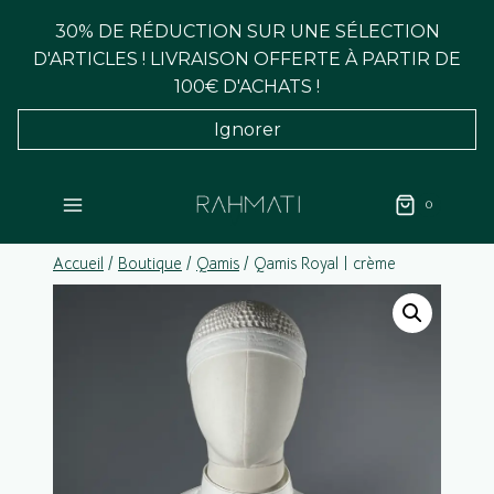
Aller
30% DE RÉDUCTION SUR UNE SÉLECTION
au
D'ARTICLES ! LIVRAISON OFFERTE À PARTIR DE
contenu
100€ D'ACHATS !
Ignorer
0
Accueil
/
Boutique
/
Qamis
/
Qamis Royal | crème