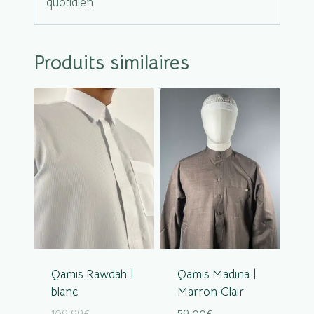
quotidien.
Produits similaires
Qamis Rawdah |
Qamis Madina |
blanc
Marron Clair
109.99
€
59.00
€